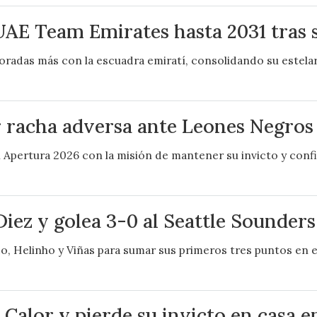
UAE Team Emirates hasta 2031 tras s
radas más con la escuadra emiratí, consolidando su estelar
acha adversa ante Leones Negros en
del Apertura 2026 con la misión de mantener su invicto y con
Diez y golea 3-0 al Seattle Sounder
, Helinho y Viñas para sumar sus primeros tres puntos en e
l Calor y pierde su invicto en casa 